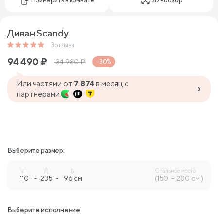
Примерить в комнате
3D - обзор
Диван Sсandy
3
отзыва
94 490
₽
134 980
₽
-30%
Или частями от
7 874
в месяц с
партнерами
Выберите размер:
Спальное место
Ш.
Д.
В.
110
-
235
-
96 см
(150
200 см.)
Выберите исполнение: