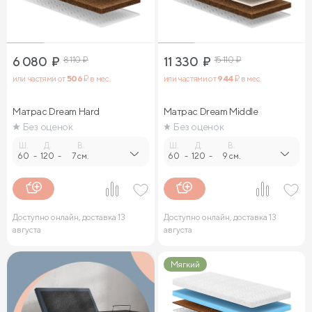
6 080
₽
8 110
₽
11 330
₽
15 110
₽
или частями от
506
₽ в мес.
или частями от
944
₽ в мес.
Матрас Dream Hard
Матрас Dream Middle
Без оценок
Без оценок
Ш.
Д.
В.
Ш.
Д.
В.
60
-
120
-
7 см.
60
-
120
-
9 см.
Доступно онлайн, доставка 13
Доступно онлайн, доставка 13
августа
августа
Мягкий