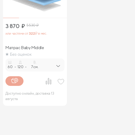
3 870
₽
5 530
₽
или частями от
322
₽ в мес.
Матрас Baby Middle
Без оценок
Ш.
Д.
В.
60
-
120
-
7 см.
Доступно онлайн, доставка 13
августа