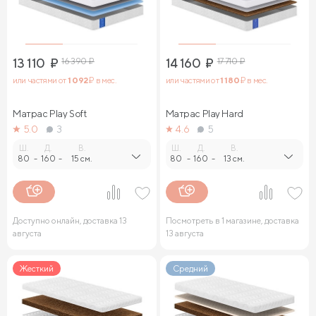
13 110
₽
16 390
₽
14 160
₽
17 710
₽
или частями от
1 092
₽ в мес.
или частями от
1 180
₽ в мес.
Матрас Play Soft
Матрас Play Hard
5.0
3
4.6
5
Ш.
Д.
В.
Ш.
Д.
В.
80
-
160
-
15 см.
80
-
160
-
13 см.
Доступно онлайн, доставка 13
Посмотреть в 1 магазине, доставка
августа
13 августа
Жесткий
Средний