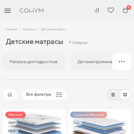
0
Главная
Матрасы
Детские матрасы
Детские матрасы
9 товаров
Матрасы для подростков
Детские пружинные матрасы
Все фильтры
Популярные
Жесткий
Средний/Жесткий
Сначала дешевые
Хит
Сначала дорогие
Хит
New