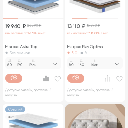
19 940
₽
26 590
₽
13 110
₽
16 390
₽
или частями от
1 661
₽ в мес.
или частями от
1 092
₽ в мес.
Матрас Astra Top
Матрас Play Optima
Без оценок
5.0
8
Ш.
Д.
В.
Ш.
Д.
В.
80
-
190
-
19 см.
80
-
160
-
14 см.
Доступно онлайн, доставка 13
Доступно онлайн, доставка 13
августа
августа
Средний
Хит