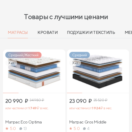
Товары с лучшими ценами
МАТРАСЫ
КРОВАТИ
ПОДУШКИ И ТЕКСТИЛЬ
МЕ
Средний/Жесткий
Средний
Хит
Хит
20 990
₽
34 980
₽
23 090
₽
35 520
₽
или частями от
1 749
₽ в мес.
или частями от
1 924
₽ в мес.
Матрас Eco Optima
Матрас Gros Middle
5.0
13
5.0
4