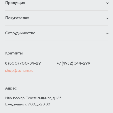
Продукция
Сертификаты
Покупателям
Гарантии
Рассрочка и кредит
Материалы и технологии
Сотрудничество
Обмен и возврат
Сроки изготовления
Франчайзинг
Доставка и оплата
Блог
Отельерам
Контакты
Как оформить заказ
Отзывы покупателей
Интернет-магазинам
Адреса магазинов
8 (800) 700-34-29
+7 (4932) 344-299
Оптовые продажи
shop@sonum.ru
Договор-оферты
Дизайнерам интерьеров
О производстве
Адрес
Иваново пр. Текстильщиков, д. 125
Ежедневно с 9:00 до 20:00