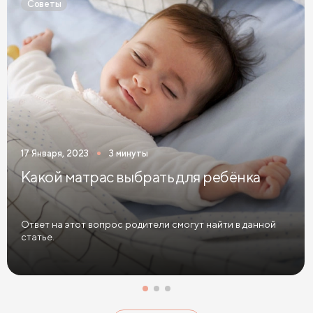
Советы
Детские матрасы 90х180 см
Детские матрасы 90х200 см
Детские матрасы из натурального латекса
Детские матрасы средней жесткости
Детские матрасы 60х120
Детские матрасы 70х160
17 Января, 2023
3 минуты
Детские матрасы 80х160
Какой матрас выбрать для ребёнка
Детские беспружинные матрасы
Детские кокосовые матрасы
Ответ на этот вопрос родители смогут найти в данной
статье.