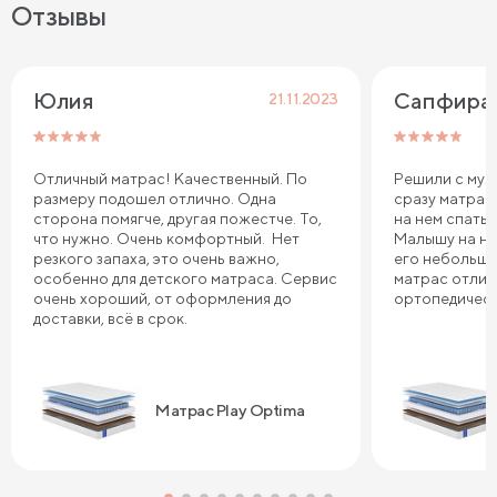
Отзывы
Юлия
Сапфира
21.11.2023
Отличный матрас! Качественный. По
Решили с муж
размеру подошел отлично. Одна
сразу матрас
сторона помягче, другая пожестче. То,
на нем спать 
что нужно. Очень комфортный. Нет
Малышу на не
резкого запаха, это очень важно,
его небольшо
особенно для детского матраса. Сервис
матрас отлич
очень хороший, от оформления до
ортопедическ
доставки, всё в срок.
Матрас Play Optima