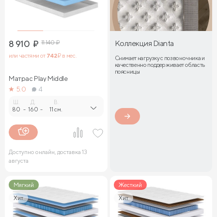
8 910
₽
11 140
₽
Коллекция Dianta
или частями от
742
₽ в мес.
Снимает нагрузку с позвоночника и
качественно поддерживает область
поясницы
Матрас Play Middle
5.0
4
Ш.
Д.
В.
80
-
160
-
11 см.
Доступно онлайн, доставка 13
августа
Мягкий
Жесткий
Хит
Хит