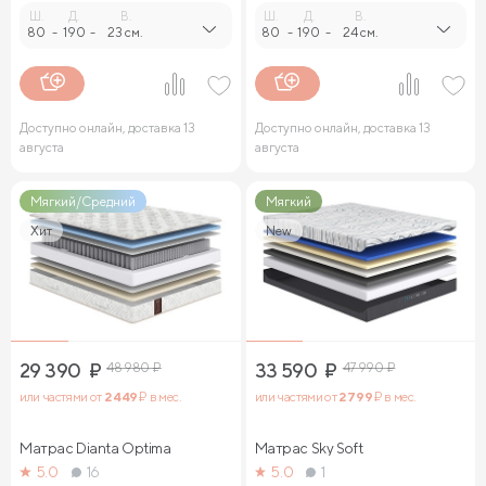
Ш.
Д.
В.
Ш.
Д.
В.
80
-
190
-
23 см.
80
-
190
-
24 см.
Доступно онлайн, доставка 13
Доступно онлайн, доставка 13
августа
августа
Мягкий/Средний
Мягкий
Хит
New
29 390
₽
48 980
₽
33 590
₽
47 990
₽
или частями от
2 449
₽ в мес.
или частями от
2 799
₽ в мес.
Матрас Dianta Optima
Матрас Sky Soft
5.0
16
5.0
1