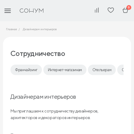
0
Главная
Дизайнерам интерьеров
Сотрудничество
Франчайзинг
Интернет-магазинам
Отельерам
Опто
Дизайнерам интерьеров
Мы приглашаем к сотрудничеству дизайнеров,
архитекторов и декораторов интерьеров.