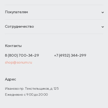
Сертификаты
Покупателям
Гарантии
Рассрочка и кредит
Материалы и технологии
Сотрудничество
Обмен и возврат
Сроки изготовления
Франчайзинг
Доставка и оплата
Блог
Отельерам
Контакты
Как оформить заказ
Отзывы покупателей
Интернет-магазинам
Адреса магазинов
8 (800) 700-34-29
+7 (4932) 344-299
Оптовые продажи
shop@sonum.ru
Договор-оферты
Дизайнерам интерьеров
О производстве
Адрес
Иваново пр. Текстильщиков, д. 125
Ежедневно с 9:00 до 20:00